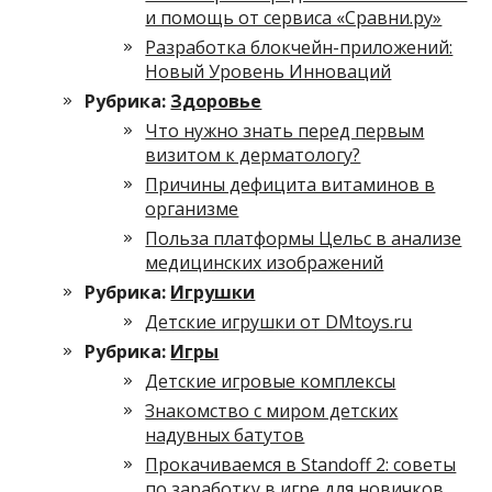
и помощь от сервиса «Сравни.ру»
Разработка блокчейн-приложений:
Новый Уровень Инноваций
Рубрика:
Здоровье
Что нужно знать перед первым
визитом к дерматологу?
Причины дефицита витаминов в
организме
Польза платформы Цельс в анализе
медицинских изображений
Рубрика:
Игрушки
Детские игрушки от DMtoys.ru
Рубрика:
Игры
Детские игровые комплексы
Знакомство с миром детских
надувных батутов
Прокачиваемся в Standoff 2: советы
по заработку в игре для новичков